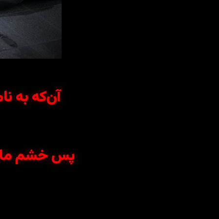
آن‌که به نا
پس خشم ما بر